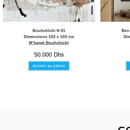
Bouhchichi N 01
Ben
Dimensions 103 x 103 cm
Di
M’barek Bouhchichi
50.000
Dhs
Ajouter au panier