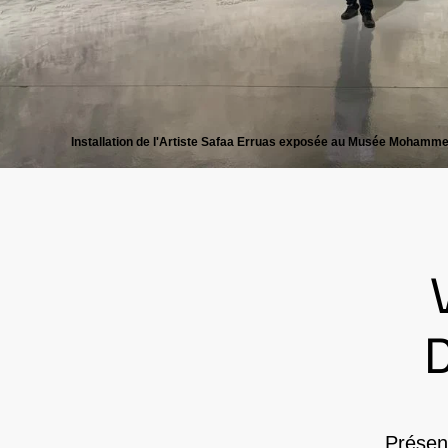
Installation de l'Artiste Safaa Erruas exposée au Musée Mohamm
Présen