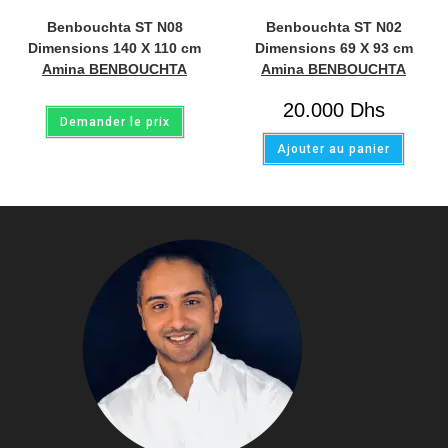
Benbouchta ST N08
Benbouchta ST N02
Dimensions 140 X 110 cm
Dimensions 69 X 93 cm
Amina BENBOUCHTA
Amina BENBOUCHTA
20.000
Dhs
Demander le prix
Ajouter au panier