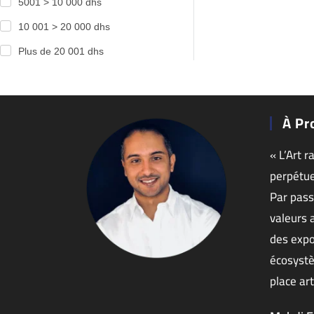
5001 > 10 000 dhs
10 001 > 20 000 dhs
Plus de 20 001 dhs
À Pr
« L’Art r
perpétue
Par pass
valeurs 
des expo
écosystè
place art