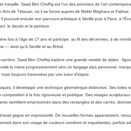
 et travaille, Saad Ben Cheffaj est l’un des pionniers de l’art contempora
-Arts de Tétouan, où il se forme auprès de Mekki Meghara et Fakhar, q
Il poursuit ensuite son parcours artistique à Séville puis à Paris, à l’É
art, le dessin et la peinture.
ière fois à l’âge de 17 ans et participe, au fil des décennies, à de 
be — ainsi qu’à Séville et au Brésil.
carrière, Saad Ben Cheffaj explore une grande variété de styles : figur
ersité le mène progressivement vers un langage plus personnel, marqué
s mais toujours traversées par une lueur d’espoir.
ques, il développe une technique géométrique distinctive. Ses toiles so
e composition à la fois rigoureuse et poétique. Des visages sculpturau
nts semblent emprisonnés dans des rectangles et des carrés, donnant 
 travail gagne en expressivité. De nouvelles formes apparaissent, reno
ment dans son usage de couleurs sombres et inquiétantes, parfois ado