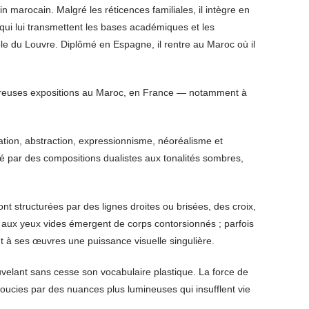
in marocain. Malgré les réticences familiales, il intègre en
ui lui transmettent les bases académiques et les
cole du Louvre. Diplômé en Espagne, il rentre au Maroc où il
nombreuses expositions au Maroc, en France — notamment à
ation, abstraction, expressionnisme, néoréalisme et
 par des compositions dualistes aux tonalités sombres,
nt structurées par des lignes droites ou brisées, des croix,
x aux yeux vides émergent de corps contorsionnés ; parfois
à ses œuvres une puissance visuelle singulière.
uvelant sans cesse son vocabulaire plastique. La force de
ucies par des nuances plus lumineuses qui insufflent vie