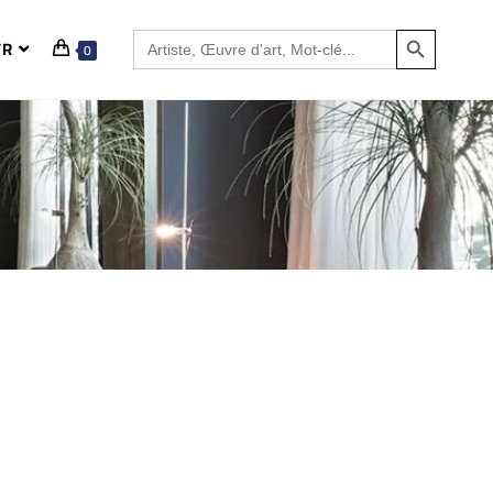
SEARCH BUTTON
Search
FR
0
for: