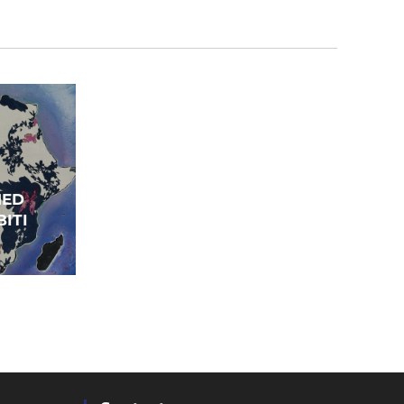
ED
ITI