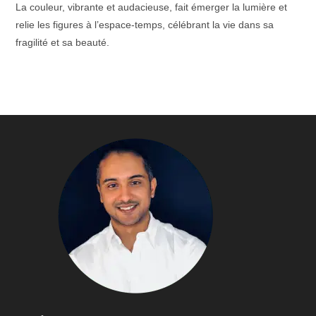
La couleur, vibrante et audacieuse, fait émerger la lumière et
relie les figures à l’espace-temps, célébrant la vie dans sa
fragilité et sa beauté.