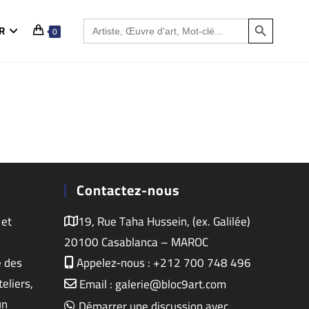
SEARCH BUTTON
Search
R
0
for:
Contactez-nous
 et
19, Rue Taha Hussein, (ex. Galilée)
20100 Casablanca – MAROC
e des
Appelez-nous : +212 700 748 496
eliers,
Email : galerie@bloc9art.com
un
Démarrer une discussion avec