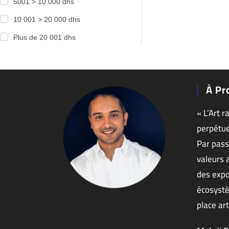
5001 > 10 000 dhs
10 001 > 20 000 dhs
Plus de 20 001 dhs
À Pr
« L’Art r
perpétue
Par pass
valeurs 
des expo
écosystè
place art