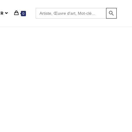
SEARCH BUTTON
Search
FR
0
for: