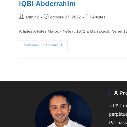
IQBI Abderrahim
admin2
octobre 27, 2022
Artistes
Artistes Artistes Maroc - Né(e) : 1971 à Marrakech. Né en 197
Continuer La Lecture
À Pr
« L’Art r
perpétue
Par pass