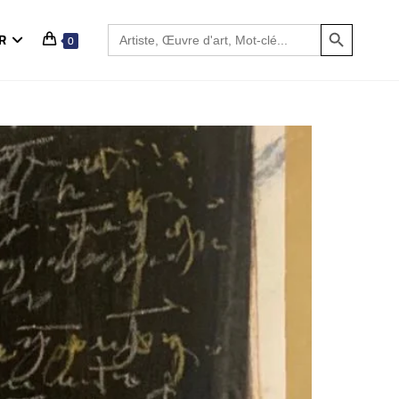
SEARCH BUTTON
Search
R
0
for: